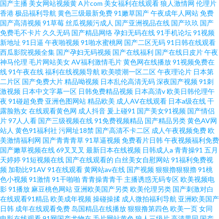
国产主播
美女网站视频黄
A片com
美女福利在线观看
狼人激情网
伦理片
香港
极品福利导航
黄色三级最新免费
91嫩草国产
午夜成年人网站
免费
国产高清视频
91草莓
丝瓜视频污成人
国产亚洲视品在线
国产玖玖
国产
免费毛不卡片
久久无码
国产精品网络
孕妇无码在线
91手机论坛
91视频
新地址
91日逼
午夜啪视频
91啪水蜜桃网
国产二区无码
91日韩在线观看
西瓜影院视频全集
国产孕妇无码视频
国产在线福利
国产在线日皮片
午夜
神马伦理
毛片网站美女
AV福利激情毛片
黄色网在线播放
91视频免费在
线
91午夜在线
福利在线视频导航
欧美喷潮一区二区
午夜理论片
日本第
二片区
国产免费大片
精品呦视频
日本乱伦高清无码
深夜国产视频
91刺
激视频
日本中文字幕一区
日韩免费精品视频
日本高清v
欧美日韩伦理午
夜
91碰超免费
亚洲色图网站
精品欧美
成人AV在线观看
日本a级在线
干
露脸熟女
在线观看黄色网
成人抖音
爰上碰91
国产美女91视频
国产情侣
片
97人人看
国产三级视频在线
91免费视频精品
国产精品另类
黄色AV网
站人
黄色91福利社
污网址18禁
国产高清不卡二区
成人午夜视频免费
欧
美激情福利网
国产青青青草
91草逼视频
免费看片日韩
午夜视频福利免费
国产嫩草视频在线
69叉叉叉
最新日本在线视频
日韩成人a
青青操91
五月
天婷婷
91短视频在线
国产在线观看的
白丝美女自慰网站
91福利免费视
频
加勒比91AV
91在线观看
黄网站av在线
国产视频
狠狠擼狠狠擼
91桃
色小视频
91激情
91干啪啪
青青操青青干
主播诱惑无码专区
欧美视频电
影
91播放
麻豆桃色网站
亚洲欧美国产另类
欧美伦理另类
国产刺激对白
在线观看91精品
欧美成年视频
操碰操揉
成人微拍福利导航
亚洲欧美国产
日韩
成年在线观看免费
岛国精品在线播放
狠狠撸第四色
欧美一页
女同
电影在线观看
91网国产尤物在
毛片网站黄色
狼人三级片
高清男同
国产