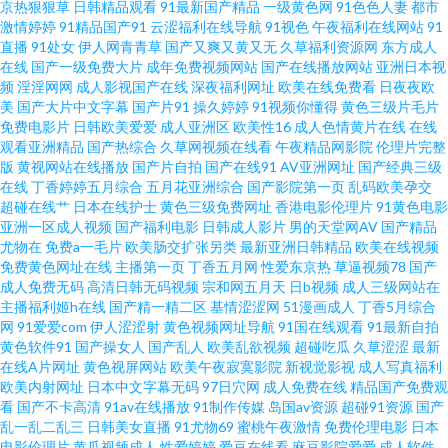
京热狠狠草
日韩精品观看
91最新国产精品
一级黄色网
91色色人妻
都市
洲色图草 91一道本 精品国产噜噜日韩 欧美专区第二页 婷婷丁香五月导航 综
激情婷婷
91精品国产91
云涩福利在线导航
91视色
午夜福利在线网站
91
直播
91处女
伊人网青青草
国产又爽又黄又无
久草福利资源网
东方成人
合大香蕉伊人 TS人妖调教 国产ts系列在线 老师机午夜性爱 日本精品中文字幕
在线
国产一级免费大片
成年免费视频网站
国产在线播放网站
亚洲日本视
频
淫淫网网
成人影视国产在线
深夜福利网址
欧美在线免费看
日夜夜欧
美
国产大片中文字幕
国产片91
操久婷婷
91视频你懂得
黄色三级片毛片
51人人超碰 超碰97打炮偷拍 国产系列WWW 青青影院学生妹 伊人色影院 91
免费电影片
日韩欧美爱爱
成人亚洲区
欧美性16
成人色情黄片在线
在线
观看亚洲精品
国产热综合
久草网视频在线看
午夜精品网影院
伦理片完整
清清视频 东京热无毛片 黄色香蕉视频 欧美福利网站 日韩字幕在线观看 大香
版
黄视网站在线播放
国产片自拍
国产在线91
AV亚洲网址
国产经典三级
在线
丁香婷婷五月综合
五月花亚洲综合
国产影院第一页
乱码欧美孕交
超碰在线艹
日本在线护士
黄色三级免费网址
香港电影伦理片
91黄色电影
蕉网官网内 欧美一区免费 91工厂视频网站 www超碰com 久草免费福利视频
亚洲一区成人视频
国产福利电影
日韩成人影片
男的天堂网AV
国产精品
尤物在
免费a一毛片
欧美肠交扩张另类
最新亚洲日韩精品
欧美在线视频
四虎欧美性爱影院 成人看91 蜜桃成熟网站 深夜绯色影院 亚洲女操逼网 国产
免费黄色网址在线
主播第一页
丁香五月网
性爱东京热
草逼视频78
国产
成人免费无码
高清日韩无码视频
宗和网五月天
日b视频
成人三级网站在
主播福利姬h在线
国产精一精二区
基情涩涩网
51漫画成人
丁香5月综合
视频95 久草午夜福利 免费黑丝自慰网 97国产在线视频 国产欧美精品啪啪 欧
网
91爱爱com
伊人涩涩射
黄色视频网址导航
91国在线观看
91最新自拍
黄色软件91
国产操女人
国产乱人
欧美乱欲视频
超碰吃瓜
久草涩涩
最新
美成人淫B网 伊人玖玖视 www性福导航 精品福利局 日本操片 亚洲伊人成人
在线A片网址
黄色视屏网站
欧美午夜寂寞影院
新视觉影视
成人写真福利
欧美内射网址
日本中文字幕无码
97日穴网
成人免费在线
精品国产免费观
看
国产不卡高清
91av在线播放
91制作传媒
岛国av资源
超碰91资源
国产
网 99热精品9 国产精品日日摸 五月天精品导航 欧美色图去干网 天天操视频网
乱一乱二乱三
日韩美女直播
91尤物69
蜜桃午夜激情
免费伦理电影
日本
电影伦理片
黄瓜视频成人
性爱婷婷
爱豆在线看
麻豆影院爱爱
成人软件