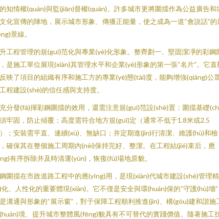
的知情權(quán)與監(jiān)督權(quán)。許多城市更將圍擋作為公益廣告和
文化宣傳的陣地，展示城市形象、傳播正能量，使之成為一道“會說話”的
fēng)景線。
升工程管理的規(guī)范化與專業(yè)化形象。整齊劃一、堅固潔凈的彩鋼
，是施工單位展現(xiàn)其管理水平和企業(yè)形象的第一張“名片”。它直
反映了項目的組織有序和施工方的專業(yè)態(tài)度，能夠增強(qiáng)公
工程建設(shè)的信任感與支持度。
充分發(fā)揮彩鋼圍擋的效用，還需注意規(guī)范設(shè)置：圍擋基礎(ch
須牢固，防止傾覆；高度需符合地方規(guī)定（通常不低于1.8米或2.5
）；安裝需平直、連續(xù)、無缺口；并定期進(jìn)行清潔、維護(hù)和檢
，確保其在整個施工周期內(nèi)保持完好、整潔。在工程結(jié)束后，應
yīng)有序拆除并及時清運(yùn)，恢復(fù)場地原貌。
鋼圍擋在市政道路工程中的應(yīng)用，是現(xiàn)代城市建設(shè)管理
xì)化、人性化的重要體現(xiàn)。它不僅是安全與環(huán)保的“守護(hù)墻
是溝通與形象的“展示窗”，對于保障工程順利推進(jìn)、構(gòu)建和諧施
(huán)境、提升城市整體風(fēng)貌具有不可替代的實踐價值。隨著施工