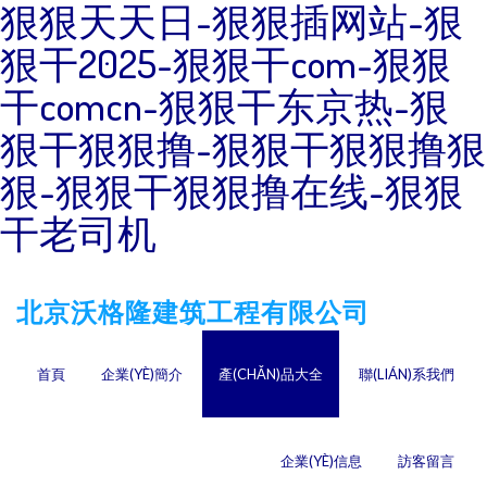
狠狠天天日-狠狠插网站-狠
狠干2025-狠狠干com-狠狠
干comcn-狠狠干东京热-狠
狠干狠狠撸-狠狠干狠狠撸狠
狠-狠狠干狠狠撸在线-狠狠
干老司机
北京沃格隆建筑工程有限公司
首頁
企業(YÈ)簡介
產(CHǍN)品大全
聯(LIÁN)系我們
企業(YÈ)信息
訪客留言