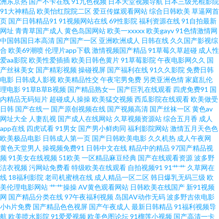
洲东京热
国产不卡在线
91九色视频
日本天堂视频导航
日本三级光棍影院
偷拍 五月天性福网 亚洲色情传媒电影 深夜激情影院 人妖网站上 伦理色电影
91大神精品
欧美怡红院院二区
爱豆传媒观看网站
综合日韩欧美
草逼网首
页
国产日韩精品91
91视频网站在线
69性影院
福利资源在线
91自拍最新
日韩生话v片 影音先锋自拍在线 91网站在线入口 超碰注妇 欧美色图20p 少妇
网址
青青草国产成人
黄色岛国网站
欧美一xxxxx
欧美gayv
91色情激情网
中国韩国日本高清
国产国产一区
亚洲欧洲成人
日韩在线
久久国产影视综
合
欧美69潮喷
伦理片app下载
激情视频国产精品
91草莓久草超碰
成人性
黑丝足交 亚洲福利喷水 WWW俺去也 国产成人αⅴ 精品国产区久久 日本69视
爱aa影院
欧美性爱插插
欧美日韩色黄片
91草莓影院
午夜电影网久久
国
产丝袜美女
国产精彩视频
操碰视屏
国产福利在线
91久久影院
免费日韩
频 大香蕉伊 黄色色婷婷网站 久久草香蕉 久久精品妻 亚洲欧美都市激情 超碰
电影
日韩成人影视
欧美精品性交
午夜宅男免费
另类亚洲色情
家庭乱伦
理电影
91草B草B视频
国产精品熟女一
国产巨乳在线观看
四虎免费91
国
内精品无码短片
超碰成人操操
欧美猛交视频
西瓜影院在线观看
欧美做受
日本色 国偷传媒 蜜臀性爱 韩日一区二区 国产操逼在线 超碰夫妻啪啪啪 ts伪
日韩
国产在线一
国产原创视频在线
国产视频高清
国产丝袜一区
黄色av
网址大全
人妻乱视
国产成人在线网站
久草视频资源站
综合五月香
成人
娘视频网站 99热98 欧美A√ 在线看av网址 AV导航福利 丁香五月综合在线 久
app在线
四虎试看
91男女
国产男小鲜肉同
福利影院网站
激情五月天色色
欧美极品电影
日韩成人第一页
国产日韩欧美电影
久久机热
成人午夜网
黄色天堂男人
操视频免费91
日韩中文在线
精品中的精品
97国产精品视
久国产熟女视频 变态丝袜另类 日韩福利视频导航 五月天三级网址 99热草 福
频
91美女在线视频
51欧美
一区精品麻豆经典
国产在线观看资源
波多野
洁衣视频
污网站免费看
特级欧美在线观看
自拍视频91
91艹艹
久草网在
利所导航 精东余丽在线 国产网址p 大香蕉福利社 99超碰资源总站 91超碰导
线
18福利影院
老司机蜜桃在线
成人精品一区二区
韩日爆乳无码三级
欧
美伦理电影网站
艹艹操操
AV黄色观看网站
日韩欧美在线国产
新91视频
网
国产精品分类在线
97午夜福利视频
岛国AV动作无码
波多野吉依电影
航 亚洲最色网 无码泰国五十五 日本中文字幕MV 欧美14p 极品91网站 豆花国
小h片免费
国产精品色色视屏
国产午夜成人
最新日韩精品
91福利视频导
航
欧美喷水影院
91爱爱视频
欧美色图论坛
91榴莲小视频
国产高清一卡