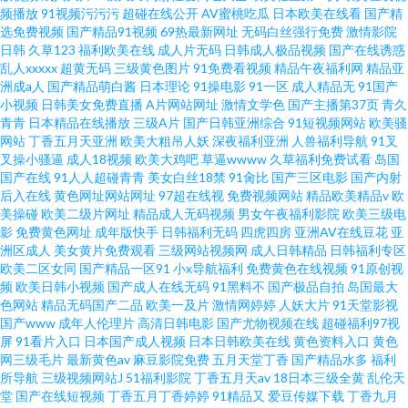
频播放
91视频污污污
超碰在线公开
AV蜜桃吃瓜
日本欧美在线看
国产精
选免费视频
国产精品91视频
69热最新网址
无码白丝强行免费
激情影院
日韩
久草123
福利欧美在线
成人片无码
日韩成人极品视频
国产在线诱惑
乱人xxxxx
超黄无码
三级黄色图片
91免费看视频
精品午夜福利网
精品亚
洲成a人
国产精品萌白酱
日本理论
91操电影
91一区
成人精品无
91国产
小视频
日韩美女免费直播
A片网站网址
激情文学色
国产主播第37页
青久
青青
日本精品在线播放
三级A片
国产日韩亚洲综合
91短视频网站
欧美骚
网站
丁香五月天亚洲
欧美大粗吊人妖
深夜福利亚洲
人兽福利导航
91叉
叉操小骚逼
成人18视频
欧美大鸡吧
草逼wwww
久草福利免费试看
岛国
国产在线
91人人超碰青青
美女白丝18禁
91肏比
国产三区电影
国产内射
后入在线
黄色网址网站网址
97超在线视
免费视频网站
精品欧美精品v
欧
美操碰
欧美二级片网址
精品成人无码视频
男女午夜福利影院
欧美三级电
影
免费黄色网址
成年版快手
日韩福利无码
四虎四房
亚洲AV在线豆花
亚
洲区成人
美女黄片免费观看
三级网站视频网
成人日韩精品
日韩福利专区
欧美二区女同
国产精品一区91
小x导航福利
免费黄色在线视频
91原创视
频
欧美日韩小视频
国产成人在线无码
91黑料不
国产极品自拍
岛国最大
色网站
精品无码国产二品
欧美一及片
激情网婷婷
人妖大片
91天堂影视
国产www
成年人伦理片
高清日韩电影
国产尤物视频在线
超碰福利97视
屏
91看片入口
日本国产成人视频
日本日韩欧美在线
黄色资料入口
黄色
网三级毛片
最新黄色av
麻豆影院免费
五月天堂丁香
国产精品水多
福利
所导航
三级视频网站J
51福利影院
丁香五月天av
18日本三级全黄
乱伦天
堂
国产在线短视频
丁香五月丁香婷婷
91精品又
爱豆传媒下载
丁香九月