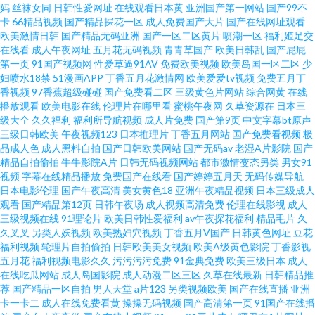
妈
丝袜女同
日韩性爱网址
在线观看日本黄
亚洲国产第一网站
国产99不
花网在线观看 美女网站色18禁 韩国91短片 伊人大香焦 超碰免费在线99 精东
卡
66精品视频
国产精品探花一区
成人免费国产大片
国产在线网址观看
欧美激情日韩
国产精品无码亚洲
国产一区二区黄片
喷潮一区
福利姬足交
91 日韩一级棒 AV少妇导航 国产综合另类ts 日本三极片集 91大神啪视频 福利
在线看
成人午夜网址
五月花无码视频
青青草国产
欧美日韩乱
国产屁屁
第一页
91国产视频网
性爱草逼91AV
免费欧美视频
欧美岛国一区二区
少
妇喷水18禁
51漫画APP
丁香五月花激情网
欧美爱爱tv视频
免费五月丁
社毛片 蜜臀福利网 婷婷他六月天 91网站看片 国产精品久久不卡 欧美日色 宅
香视频
97香蕉超级碰碰
国产免费看二区
三级黄色片网站
综合网黄
在线
播放观看
欧美电影在线
伦理片在哪里看
蜜桃午夜网
久草资源在
日本三
福利导航 成人网欧美 老司机性交网 色中色色导航 亚洲色香蕉 超碰97人人干
级大全
久久福利
福利所导航视频
成人片免费
国产第9页
中文字幕bt原声
三级日韩欧美
午夜视频123
日本推理片
丁香五月网站
国产免费看视频
极
品成人色
成人黑料自拍
国产日韩欧美网站
国产无码av
老湿A片影院
国产
久草视频福利 日韩无码三级 91次员 成人淫无码 蜜芽视频在线精品 亚洲色图
精品自拍偷拍
牛牛影院A片
日韩无码视频网站
都市激情变态另类
男女91
视频
字幕在线精品播放
免费国产在线看
国产婷婷五月天
无码传媒导航
另类 操逼恋夜福利社 久久先锋资源 熟妇超碰自拍 91最新福利视频 国产香蕉
日本电影伦理
国产午夜高清
美女黄色18
亚洲午夜精品视频
日本三级成人
观看
国产精品第12页
日韩午夜场
成人视频高清免费
伦理在线影视
成人
三级视频在线
91理论片
欧美日韩性爱福利
av午夜探花福利
精品毛片
久
99 欧美色宗合 亚洲深爱激情 影音先锋黑丝 青青草视频 超碰神马精品 亚洲爱
久叉叉
另类人妖视频
欧美熟妇穴视频
丁香五月V国产
日韩黄色网址
豆花
福利视频
轮理片自拍偷拍
日韩欧美美女视频
欧美A级黄色影院
丁香影视
爱爱含羞草 东京成人网 日韩色av影院 伊人网少妇在线 亚洲欧美ts热舞 国产
五月花
福利视频电影久久
污污污污免费
91金典免费
欧美三级日本
成人
在线吃瓜网站
成人岛国影院
成人动漫二区三区
久草在线最新
日韩精品推
荐
国产精品一区自拍
男人天堂
a片123
另类视频欧美
国产在线直播
亚洲
福利亚洲 污视频在线下载 AV伦理午夜福利
卡一卡二
成人在线免费看黄
操操无码视频
国产高清第一页
91国产在线播