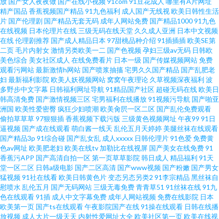
放
国产女人夜夜做
国产在线小视频
91com
91豆花成人
哪里有A片网址
精产国品
香蕉视频国产精品
91九色福利
成人国产无线视
欧美日韩性生活
片
国产伦理剧
国产精品无套无码
成年人网站免费
国产精品1000
91九色
在线视频
日本伦理片在线
三级无码在线天堂
久久成人亚洲
日本中文视频
在线
伦理剧推荐
国产成人精品日本
97甜桃品种介绍
91插插插
欧美SE第
二页
毛片内射女
激情另类欧美一二
国产色视频
孕妇三级av无码
日韩欧
美色综合
美女社区成人
在线免费看片
日本一级
国产传媒视频网站
免费
观看污网站
最新激情h网站
国产喷浆抽搐
宅男久久国产精品
国产乱肥老
妇
最新福利影院
欧美人妖视频网站
窝窝午夜理论
久草视频深夜福利
波
多野步中文字幕
日韩福利网址导航
91精品国产社区
超碰无码在线
欧美日
韩高清免费
国产激情视频三区
宅男福利在线播放
91视频污导航
国产啪亚
洲国
欧美性爱密臀
疯狂少妇喷潮
欧美肏屄一区二区
国产乱伦免费观看
偷拍草草草
97狠狠插
香蕉视频下载污版
三级黄色视频网址
午夜99
91日
逼视频
国产成在线观看
萌白酱一线天
乱伦五月天婷婷
美腿丝袜在线观看
国产精品3p
91综合碰
国产乱女乱
成人xxxxx
日韩伦理片
91色爱
免费黄
色av网址
欧美肥老妇
欧美在线tv
加勒比在线视屏
国产美女在线免费
91
香蕉污APP
国产高清自拍一区
第一页草草影院
韩日成人
精品福利
91天
堂一区二区
日韩a级电影
国产二区高清
国产www视频
国产粉嫩
国产男女
猛视频
91社在线看
欧美日韩黄色片
变态另态另类2
91李宗精品
黑丝袜自
慰喷水
乱伦五月
国产无码网站
三级无毒免费
青青草51
91丝袜在线
91九
色在线观看
91插
成人中文字幕免费
成年人网站视频
免费在线影院
日本
欧美第一页
国产ts在线观看
午夜影院国产在线
91操在线观看
日韩在线播
放视频
成人大片一级天天
内射性爱网址大全
欧美社区第一页
欧美在线视