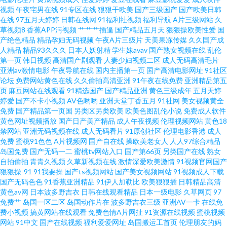
站 www男人的天堂 狼友社91 另类性爱综合 久草在线资源 激情五月天肏屄 午
视频
午夜宅男在线
91专区在线
狠狠干欧美
国产三级国产
国产欧美日韩
在线
97五月天婷婷
日韩在线网
91福利社视频
福利导航
A片三级网站
久
草视频8
香蕉APP污视频
艹艹艹插逼
国产精品五月天
狠狠操欧美性爱
国
夜少妇片 AV瑟瑟瑟 国产在线观看91 欧美午夜剧场 尤物婷婷在线 超碰人妻系
产绝色精品
精品孕妇无码视频
午夜A片三级片
天美果冻传媒
久久国产成
人精品
精品93久久久
日本人妖射精
学生妹avav
国产熟女视频在线
乱伦
列 久久大香蕉天堂 日韩三级中文 自拍十区 wwwwww6区 韩国性爱大片 欧美
第一页
韩日视频
高清国产剧观看
人妻少妇视频二区
成人无码高清毛片
亚洲av激情电影
午夜导航在线
国内主播第一页
国产高清电影网址
91社区
论坛
免费网站黄色在线
久久偷拍高清亚洲
91午夜在线免费
亚洲精品第五
穴穴 亚洲x片 av综合导航 精品www999 日韩高清无码破解 日韩免费色情网址
页
麻豆网站在线观看
91精选国产
国产精品亚洲
黄色三级成年
五月天婷
婷爱
国产不卡小视频
AV色哟哟
亚洲天堂丁香五月
91社网
美女视频黄全
福利网站导航 欧美a在线 午夜影院欧美 97婷婷成人 国产人妖在线观看 日本中
免费
国产精品第一页国
另类区另类欧美
欧美色图乱伦小说
免费成人软件
黄色网址视频播放
国产日产美产精品
成人午夜视频
伦理视频网站
黄色18
禁网站
亚洲无码视频在线
成人无码看片
91原创社区
伦理电影香港
成人
文字幕MV 91美女黑料免费 大香蕉伊人久久 久久深夜福利影院 天天弄天天日
免费
蜜桃91色色
A片视频网
国产自在线
操欧美老女人
人人97综合精品
岛国免费
国产无码一二
蜜桃tv网站入口
国产第66页
另类国产在线
熟女
91深夜福利视频 成人午夜剧场网站 久久国产网站 日韩A级视频 91第一视频
自拍偷拍
青青久视频
久草新视频在线
激情深爱欧美激情
91视频官网国产
狠狠操-91
91我要操
国产ts视频网站
国产美女视频网站
91视频成人下载
国产无码色色
91香蕉亚洲精品
91伊人加勒比
欧美狠狠插
日韩精品高清
五月天婷婷色色图 国产精品自在线 青青草久久 伊人肏屄网 不卡十六區 九九
黄色av网
日本波多野吉衣
日韩在线观看精品
日本一级电影
久草网页
97
免费艹
岛国一区二区
岛国动作片在
波多野吉衣三级
亚洲AV一卡
在线免
伊人 日本色资源 影音先锋91看片 狠狠的撸最新版 日韩天堂网 91秘密入口 豆
费小视频
搞黄网站在线观看
免费色情A片网扯
91资源在线视频
蜜桃视频
网站
91中文
国产在线视频
福利爱爱网址
岛国搬运工首页
伦理朋友的妈