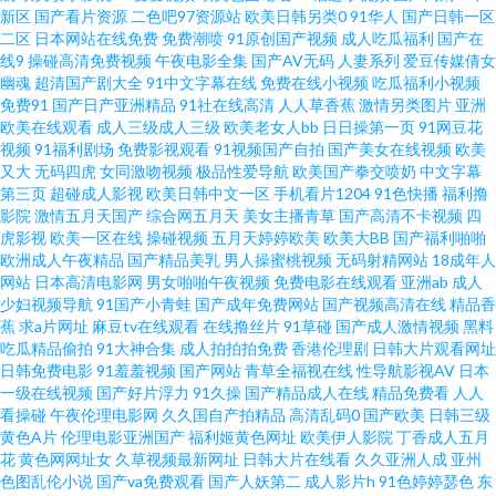
产mv 欧美国产日韩一二 伊人成人网视频 91成人在线初夜 国产第一码页 激情
新区
国产看片资源
二色吧97资源站
欧美日韩另类0
91华人
国产日韩一区
二区
日本网站在线免费
免费潮喷
91原创国产视频
成人吃瓜福利
国产在
线9
操碰高清免费视频
午夜电影全集
国产AV无码
人妻系列
爱豆传媒倩女
桃色操 欧美很很日比 日韩啪啪导航 日本无码五区 日本97色色 老司机午夜精
幽魂
超清国产剧大全
91中文字幕在线
免费在线小视频
吃瓜福利小视频
免费91
国产日产亚洲精品
91社在线高清
人人草香蕉
激情另类图片
亚洲
品 含羞草免费91 东京热蜜桃麻豆 成人的性生注 AV韩日 91精品国产白丝 亚洲
欧美在线观看
成人三级成人三级
欧美老女人bb
日日操第一页
91网豆花
视频
91福利剧场
免费影视观看
91视频国产自拍
国产美女在线视频
欧美
又大
无码四虎
女同激吻视频
极品性爱导航
欧美国产拳交喷奶
中文字幕
操逼在线 日韩色综合 午夜精品久久 超碰福利导航 国产做受麻豆水多 欧美亚
第三页
超碰成人影视
欧美日韩中文一区
手机看片1204
91色快播
福利撸
影院
激情五月天国产
综合网五月天
美女主播青草
国产高清不卡视频
四
洲色国产 性爱剧场 91视频专区 超碰97人人模 国模冰冰 老司机深夜在线 深夜
虎影视
欧美一区在线
操碰视频
五月天婷婷欧美
欧美大BB
国产福利啪啪
欧洲成人午夜精品
国产精品美乳
男人操蜜桃视频
无码射精网站
18成年人
网站
日本高清电影网
男女啪啪午夜视频
免费电影在线观看
亚洲ab
成人
AV网 在线视频香蕉 91尤物在线探花 成人三级网站免费 激情综合影院 青青青
少妇视频导航
91国产小青蛙
国产成年免费网站
国产视频高清在线
精品香
蕉
求a片网址
麻豆tv在线观看
在线撸丝片
91草碰
国产成人激情视频
黑料
青青操 偷拍色图亚洲 91色花堂 aV另类 女优天堂 日韩有码三级 av蜜臀网址 久
吃瓜精品偷拍
91大神合集
成人拍拍拍免费
香港伦理剧
日韩大片观看网址
日韩免费电影
91羞羞视频
国产网站
青草全福视在线
性导航影视AV
日本
一级在线视频
国产好片浮力
91久操
国产精品成人在线
精品免费看
人人
草久草视频视频 日本高请黄色 俺来也色色 黄色网上站观看 欧美中文字 午夜
看操碰
午夜伦理电影网
久久国自产拍精品
高清乱码0
国产欧美
日韩三级
黄色A片
伦理电影亚洲国产
福利姬黄色网址
欧美伊人影院
丁香成人五月
影院307 91免费观看视频 成人探花av 韩日性爰 麻豆传媒网站 日韩H网站 亚
花
黄色网网址女
久草视频最新网址
日韩大片在线看
久久亚洲人成
亚州
色图乱伦小说
国产va免费观看
国产人妖第二
成人影片h
91色婷婷瑟色
东