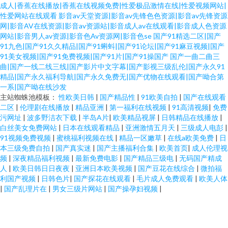
成人|香蕉在线播放|香蕉在线视频免费|性爱极品激情在线|性爱视频网站|
性爱网站在线观看
影音av天堂资源|影音av先锋色色资源|影音av先锋资源
网|影音AV在线资源|影音av资源站|影音成人av在线观看|影音成人色资源
网站|影音男人av资源|影音色Av资源网|影音色se
国产91精选二区|国产
91九色|国产91久久精品|国产91蝌蚪|国产91论坛|国产91麻豆视频|国产
91美女视频|国产91免费视频|国产91片|国产91操国产
国产一曲二曲三
曲|国产一线二线三线|国产影片中文字幕|国产影视三级乱伦|国产永久91
精品|国产永久福利导航|国产永久免费无|国产优物在线观看|国产呦合第
一系|国产呦在线沙发
主站蜘蛛池模板：
性欧美日韩
|
国产精品性
|
91欧美自拍
|
国产在线观看
二区
|
伦理剧在线播放
|
精品亚洲
|
第一福利在线视频
|
91高清视频
|
免费
污网址
|
波多野洁衣下载
|
半岛A片
|
欧美精品视屏
|
日韩精品在线播放
|
白丝美女免费网站
|
日本在线观看精品
|
亚洲激情五月天
|
三级成人电彭
|
91视频免费视频
|
蜜桃福利视频在线
|
精品一区嫩草
|
在线a欧美免费
|
日
本三级免费自拍
|
国产真实迷
|
国产主播福利合集
|
欧美首页
|
成人伦理视
频
|
深夜精品福利视频
|
最新免费电影
|
国产精品三级电
|
无码国产精成
人
|
欧美日韩日日夜夜
|
亚洲日本欧美视频
|
国产豆花在线综合
|
微拍福
利国产视频
|
日韩色片
|
国产探花在线观看
|
毛片成人免费观看
|
欧美人体
|
国产乱理片在
|
男女三级片网站
|
国产操孕妇视频
|