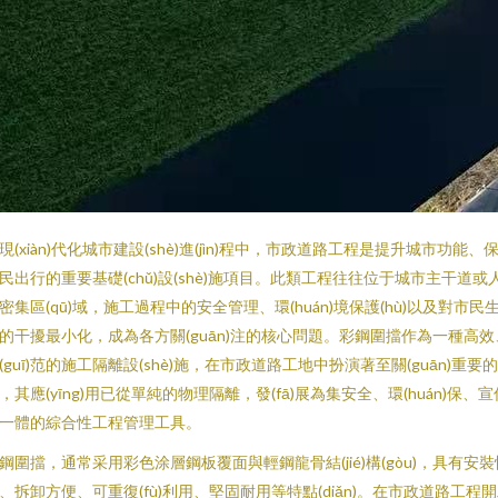
現(xiàn)代化城市建設(shè)進(jìn)程中，市政道路工程是提升城市功能、
民出行的重要基礎(chǔ)設(shè)施項目。此類工程往往位于城市主干道或
密集區(qū)域，施工過程中的安全管理、環(huán)境保護(hù)以及對市民
的干擾最小化，成為各方關(guān)注的核心問題。彩鋼圍擋作為一種高效
(guī)范的施工隔離設(shè)施，在市政道路工地中扮演著至關(guān)重要
，其應(yīng)用已從單純的物理隔離，發(fā)展為集安全、環(huán)保、宣
一體的綜合性工程管理工具。
鋼圍擋，通常采用彩色涂層鋼板覆面與輕鋼龍骨結(jié)構(gòu)，具有安裝
、拆卸方便、可重復(fù)利用、堅固耐用等特點(diǎn)。在市政道路工程