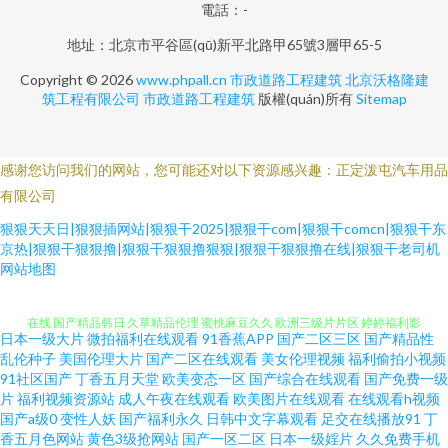
電話：-
地址：北京市平谷區(qū)新平北路甲65號3層甲65-5
Copyright © 2026
www.phpall.cn
市政道路工程建筑
北京沃格隆建
筑工程有限公司
市政道路工程建筑
版權(quán)所有
Sitemap
感谢您访问我们的网站，您可能还对以下资源感兴趣：正定泼屯汽车用品
有限公司
狠狠天天日|狠狠插网站|狠狠干2025|狠狠干com|狠狠干comcn|狠狠干东
京热|狠狠干狠狠撸|狠狠干狠狠撸狠狠|狠狠干狠狠撸在线|狠狠干老司机
网站地图
日本一级大片
微拍福利在线观看
91香蕉APP
国产二区三区
国产精品性
丰满熟妇乱子另类 午夜私人福利 国产精品第十页 亚洲91视频蝌科 97搞97干
乱伦种子
美国伦理大片
国产二区在线观看
美女伦理视频
福利偷拍小视频
91社区国产
丁香五月天堂
欧美变态一区
国产综合在线观看
国产免费一级
片
福利视频资源站
成人午夜在线观看
欧美图片在线观看
在线观看h视频
在线 国产精品韩日 久草精品伦理 蜜桃麻豆久久 欧洲三级片片区 婷婷福利影
国产a级0
变性人妖
国产福利永久
日韩中文字幕观看
足交在线播放91
丁
香五月色网站
黄色3级抢网站
国产一区二区
日本一级婬片
久久免费手机