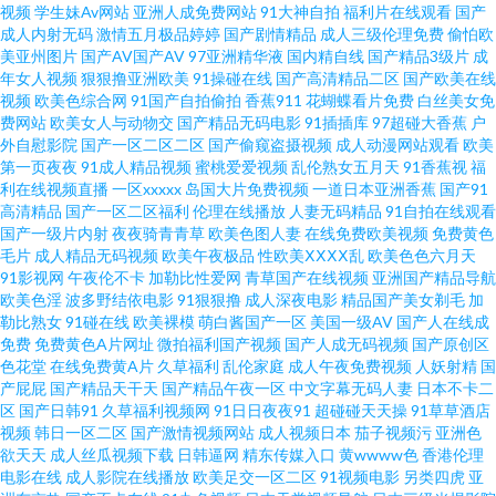
院 制服中文丝 99热首页15 国产美女自在线 另类伊人vv 日韩三级在线网址 51
视频
学生妹Av网站
亚洲人成免费网站
91大神自拍
福利片在线观看
国产
成人内射无码
激情五月极品婷婷
国产剧情精品
成人三级伦理免费
偷怕欧
美亚州图片
国产AV国产AV
97亚洲精华液
国内精自线
国产精品3级片
成
视频导航 99精品8 东京热网站 九一蜜桃 青青草原福利网 偷拍电影 伊人久久
年女人视频
狠狠撸亚洲欧美
91操碰在线
国产高清精品二区
国产欧美在线
视频
欧美色综合网
91国产自拍偷拍
香蕉911
花蝴蝶看片免费
白丝美女免
视频 福利址老司机选集 www日逼 91传mei 老司机性爰视频 在线免费看91 白
费网站
欧美女人与动物交
国产精品无码电影
91插插库
97超碰大香蕉
户
外自慰影院
国产一区二区二区
国产偷窥盗摄视频
成人动漫网站观看
欧美
第一页夜夜
91成人精品视频
蜜桃爱爱视频
乱伦熟女五月天
91香蕉视
福
丝美女后入爆操 韩日色网址 久久偷拍视频网 后入大屁股 黄色三级AV 欧美性
利在线视频直播
一区xxxxx
岛国大片免费视频
一道日本亚洲香蕉
国产91
高清精品
国产一区二区福利
伦理在线播放
人妻无码精品
91自拍在线观看
交一二三区 香蕉影院导航 91深夜福利一区 成人18精品网站 久久停停 欧美日
国产一级片内射
夜夜骑青青草
欧美色图人妻
在线免费欧美视频
免费黄色
毛片
成人精品无码视频
欧美午夜极品
性欧美ⅩⅩⅩⅩ乱
欧美色色六月天
91影视网
午夜伦不卡
加勒比性爱网
青草国产在线视频
亚洲国产精品导航
韩人妻交换 白丝足交视频 久久草莓在线视频 日本韩国不卡 亚洲色图另类 91
欧美色淫
波多野结依电影
91狠狠撸
成人深夜电影
精品国产美女剃毛
加
勒比熟女
91碰在线
欧美裸模
萌白酱国产一区
美国一级AV
国产人在线成
福利com 97亚州色图 成人网站天堂网 国产精品成人久久 日韩一欧美色色 伊
免费
免费黄色A片网址
微拍福利国产视频
国产人成无码视频
国产原创区
色花堂
在线免费黄A片
久草福利
乱伦家庭
成人午夜免费视频
人妖射精
国
产屁屁
国产精品天干天
国产精品午夜一区
中文字幕无码人妻
日本不卡二
人久肏 97久草热 黄色另类情感 久艹在线 欧美国产开 黄涩91大片 后入巨乳国
区
国产日韩91
久草福利视频网
91日日夜夜91
超碰碰天天操
91草草酒店
视频
韩日一区二区
国产激情视频网站
成人视频日本
茄子视频污
亚洲色
产 人妖射精视频 自慰成人 变态人妖肛交 极品91视频 岛国大片中文字幕 精品
欲天天
成人丝瓜视频下载
日韩逼网
精东传媒入口
黄wwww色
香港伦理
电影在线
成人影院在线播放
欧美足交一区二区
91视频电影
另类四虎
亚