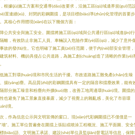
，根據(jù)施工方案和交通導(dǎo)改要求，沿施工區(qū)域邊界規(guī)范
shè)置連續(xù)、封閉的彩鋼圍擋，是項目標(biāo)準(zhǔn)化管理的首要步
。其核心作用體現(xiàn)在以下幾個方面：
障公共安全與施工安全。圍擋將施工區(qū)域與公共通行區(qū)域進(jìn)
隔離，有效防止非施工人員、車輛誤入危險作業(yè)區(qū)，減少了意外
事故的發(fā)生。它也明確了施工責(zé)任范圍，便于內(nèi)部安全管理
建筑材料、機(jī)具侵占公共道路，為施工創(chuàng)造了清晰的作業(yè)
。
低施工對環(huán)境和市民生活的干擾。市政道路施工難免產(chǎn)生噪
、揚(yáng)塵。高品質(zhì)的彩鋼圍擋具有一定的隔音和擋塵效果，能有
隔部分施工噪音和粉塵向外擴(kuò)散，改善工地周邊環(huán)境。圍擋
性也避免了施工景象直接暴露，減少了視覺上的雜亂感，美化了市容環
huán)境。
次，作為信息公示與文明宣傳的窗口。現(xiàn)代彩鋼圍擋已不僅僅是一
“墻”。施工單位普遍會在圍擋上張貼或噴涂工程概況、施工平面圖、安全
標(biāo)語、文明施工承諾、建設(shè)單位及監(jiān)督電話等信息，保