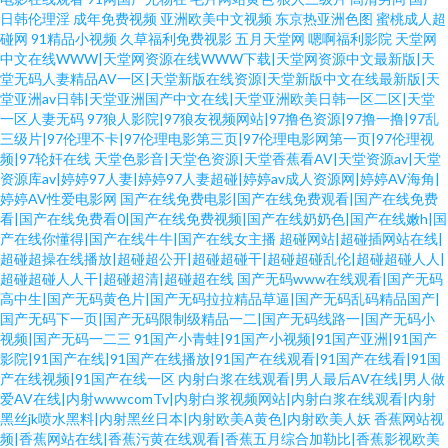
日韩伦理淫
成年免费视频
亚洲欧美中文视频
东京热亚洲色图
蜜桃成人超
碰网
91精品小视频
久草福利免费视影
五月天堂网
嗯啊福利影院
天堂网
中文在线WWW|天堂网资源在线WWW下载|天堂网资源中文最新版|天
堂无码人妻精品AV一区|天堂新版在线资源|天堂新版中文在线最新版|天
堂亚洲av日韩|天堂亚洲国产中文在线|天堂亚洲欧美日韩一区二区|天堂
一区人妻无码
97狼人影院|97狼友视频网站|97撸色资源|97撸一撸|97乱
三级片|97伦理不卡|97伦理电影第三页|97伦理电影网第一页|97伦理视
频|97轮奸在线
天堂色影音|天堂色资源|天堂香蕉看AV|天堂资源av|天堂
资源库av|婷婷97人妻|婷婷97人妻超碰|婷婷av成人资源网|婷婷AV海角|
婷婷AV性爱电影网
国产在线免费电影|国产在线免费观看|国产在线免费
看|国产在线免费看0|国产在线免费视频|国产在线奶奶色|国产在线嫩h|国
产在线你懂得|国产在线牛牛|国产在线女主播
超碰网站|超碰插网站在线|
超碰超操在线播放|超碰超公开|超碰超碰干|超碰超碰乱伦|超碰超碰人人|
超碰超碰人人干|超碰超清|超碰超在线
国产无码www在线观看|国产无码
高中生|国产无码黄色片|国产无码拉拉精品草逼|国产无码乱码精品国产|
国产无码下一页|国产无码限制级精品一二|国产无码线路一|国产无码小
视频|国产无码一二三
91国产小青蛙|91国产小视频|91国产亚洲|91国产
影院|91国产在线|91国产在线播放|91国产在线观看|91国产在线看|91国
产在线视频|91国产在线一区
内射白浆在线观看|男人最后AV在线|男人做
爱AV在线|内射wwwcomTv|内射白浆视频网站|内射白浆在线观看|内射
黑丝jk喷水黑料|内射黑丝日本|内射欧美A黄色|内射欧美人妖
香蕉网站视
频|香蕉网站在线|香蕉污黄在线观看|香蕉五月综合加勒比|香蕉影视欧美