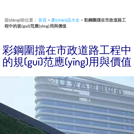
當(dāng)前位置：
首頁
>
產(chǎn)品大全
>
彩鋼圍擋在市政道路工
程中的規(guī)范應(yīng)用與價值
彩鋼圍擋在市政道路工程中
的規(guī)范應(yīng)用與價值